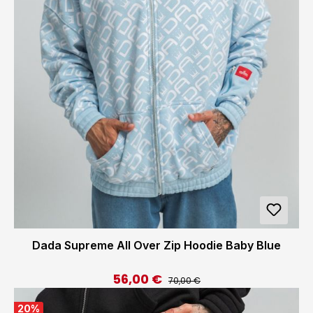
Dada Supreme All Over Zip Hoodie Baby Blue
56,00 €
Regulärer Preis:
Verkaufspreis:
70,00 €
20
%