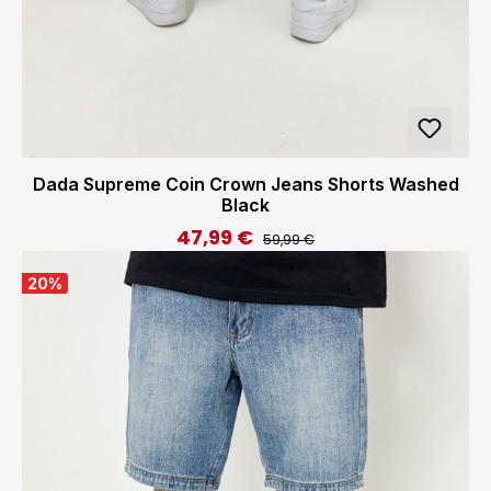
Dada Supreme Coin Crown Jeans Shorts Washed
Black
47,99 €
Regulärer Preis:
Verkaufspreis:
59,99 €
20
%