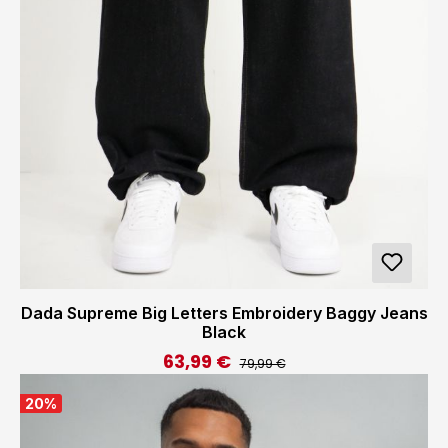
Dada Supreme Big Letters Embroidery Baggy Jeans
Black
63,99 €
Regulärer Preis:
Verkaufspreis:
79,99 €
20
%