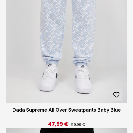
Dada Supreme All Over Sweatpants Baby Blue
47,99 €
Regulärer Preis:
Verkaufspreis:
59,99 €