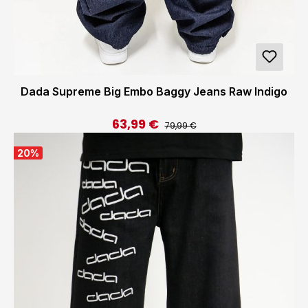
Dada Supreme Big Embo Baggy Jeans Raw Indigo
63,99 €
Regulärer Preis:
Verkaufspreis:
79,99 €
20
%