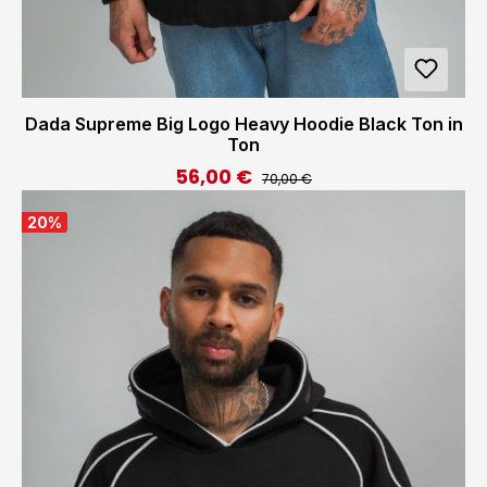
Dada Supreme Big Logo Heavy Hoodie Black Ton in
Ton
56,00 €
Regulärer Preis:
Verkaufspreis:
70,00 €
20
%