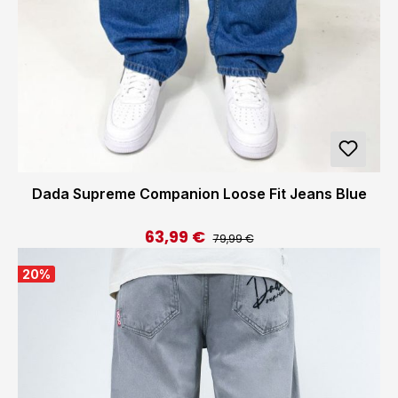
Dada Supreme Companion Loose Fit Jeans Blue
63,99 €
Regulärer Preis:
Verkaufspreis:
79,99 €
20
%