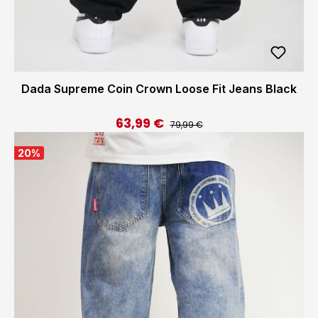
Dada Supreme Coin Crown Loose Fit Jeans Black
63,99 €
Regulärer Preis:
Verkaufspreis:
79,99 €
20
%