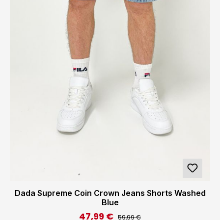
Dada Supreme Coin Crown Jeans Shorts Washed
Blue
47,99 €
Regulärer Preis:
Verkaufspreis:
59,99 €