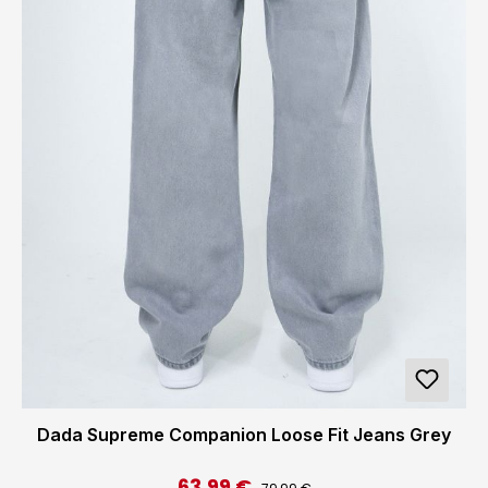
Dada Supreme Companion Loose Fit Jeans Grey
63,99 €
Regulärer Preis:
Verkaufspreis: