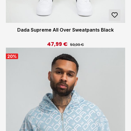
Dada Supreme All Over Sweatpants Black
47,99 €
Regulärer Preis:
Verkaufspreis:
59,99 €
20
%