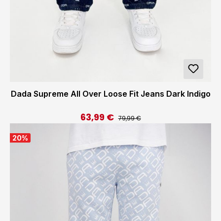
Dada Supreme All Over Loose Fit Jeans Dark Indigo
63,99 €
Regulärer Preis:
Verkaufspreis:
79,99 €
20
%