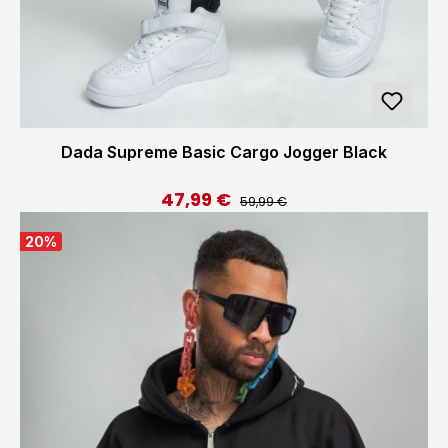
Dada Supreme Basic Cargo Jogger Black
47,99 €
Regulärer Preis:
Verkaufspreis:
59,99 €
20
%