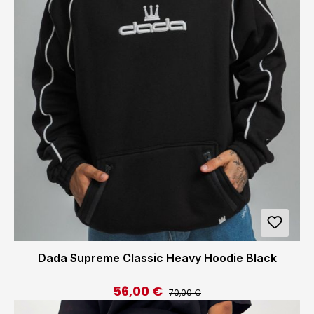
Dada Supreme Classic Heavy Hoodie Black
56,00 €
Regulärer Preis:
Verkaufspreis:
70,00 €