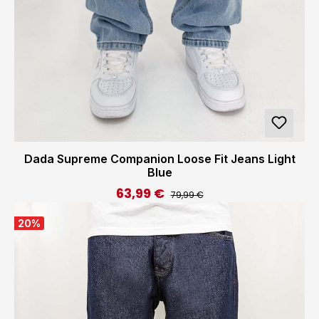
Dada Supreme Companion Loose Fit Jeans Light
Blue
63,99 €
Regulärer Preis:
Verkaufspreis:
79,99 €
20
%