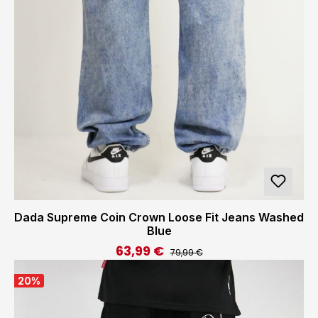
Dada Supreme Coin Crown Loose Fit Jeans Washed
Blue
63,99 €
Regulärer Preis:
Verkaufspreis:
79,99 €
20
%