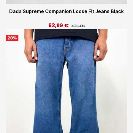
Dada Supreme Companion Loose Fit Jeans Black
63,99 €
Regulärer Preis:
Verkaufspreis:
79,99 €
20
%