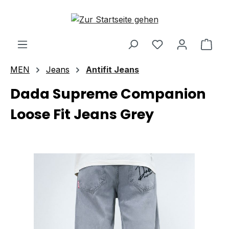
Zum Hauptinhalt springen
Ware
MEN
Jeans
Antifit Jeans
Dada Supreme Companion
Loose Fit Jeans Grey
Bildergalerie überspringen