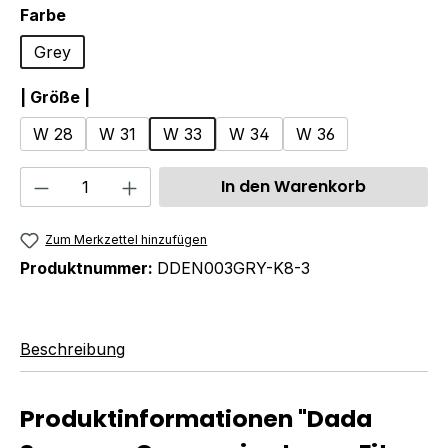
auswählen
Farbe
Grey
auswählen
| Größe |
W 28
W 31
W 33
W 34
W 36
Produkt Anzahl: Gib den gewünschten We
In den Warenkorb
Zum Merkzettel hinzufügen
Produktnummer:
DDEN003GRY-K8-3
Beschreibung
Produktinformationen "Dada