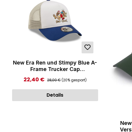
New Era Ren und Stimpy Blue A-
Frame Trucker Cap
White/Blue/Beige
Regulärer Preis:
22,40 €
Verkaufspreis:
28,00 €
(20% gespart)
Details
New Er
Vers