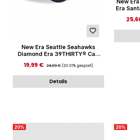
New Era
Era Sant
9FO
25,6
Verka
New Era Seattle Seahawks
Diamond Era 39THIRTY® Cap
Stretch Fit Navy
Regulärer Preis:
19,99 €
Verkaufspreis:
24,99 €
(20.01% gespart)
Details
20
%
20
%