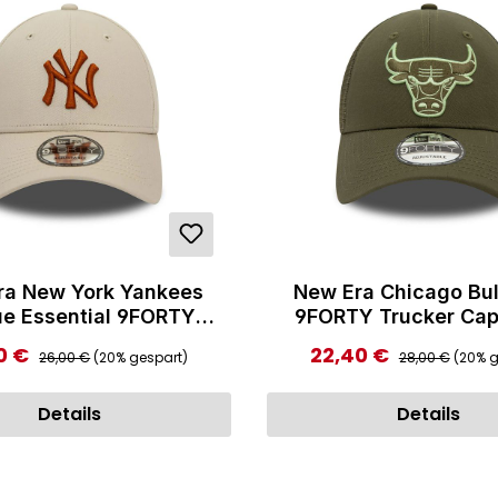
ra New York Yankees
New Era Chicago Bu
e Essential 9FORTY
9FORTY Trucker Cap
tellbare Cap Beige
Regulärer Preis:
Regulärer Preis
0 €
22,40 €
ufspreis:
Verkaufspreis:
26,00 €
(20% gespart)
28,00 €
(20% g
Details
Details