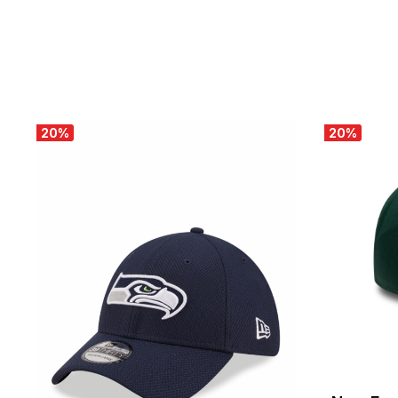
20
%
20
%