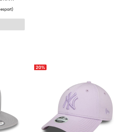
:
espart)
20
%