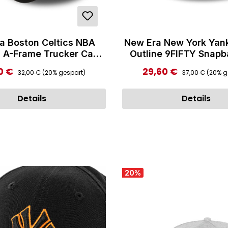
a Boston Celtics NBA
New Era New York Yan
 A-Frame Trucker Cap
Outline 9FIFTY Snap
Black
Grey
Regulärer Preis:
Regulärer Preis
0 €
29,60 €
ufspreis:
Verkaufspreis:
32,00 €
(20% gespart)
37,00 €
(20% g
Details
Details
20
%