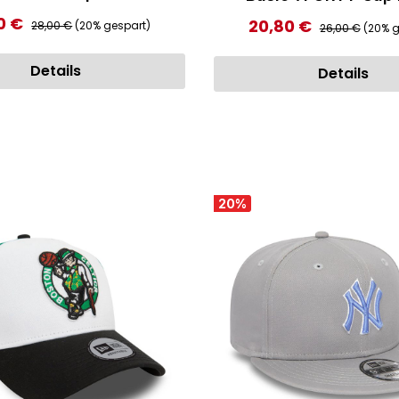
Regulärer Preis:
0 €
ufspreis:
Regulärer Preis
20,80 €
Verkaufspreis:
28,00 €
(20% gespart)
26,00 €
(20% g
Details
Details
20
%