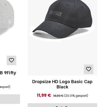
B 9Fifty
Dropsize HD Logo Basic Cap
:
Black
espart)
Regulärer Preis:
11,99 €
Verkaufspreis:
14,99 €
(20.01% gespart)