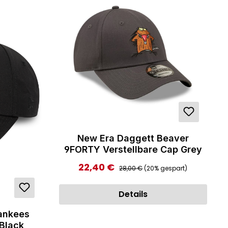
New Era Daggett Beaver
9FORTY Verstellbare Cap Grey
Regulärer Preis:
22,40 €
Verkaufspreis:
28,00 €
(20% gespart)
Details
ankees
Black