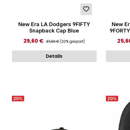
New Era LA Dodgers 9FIFTY
New Er
Snapback Cap Blue
9FORTY
Regulärer Preis:
29,60 €
25,6
Verkaufspreis:
Verka
37,00 €
(20% gespart)
Details
20
%
20
%