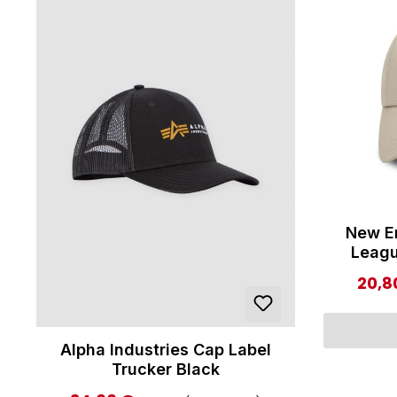
New E
Leagu
Vers
20,8
Verka
Alpha Industries Cap Label
Trucker Black
Regulärer Preis: