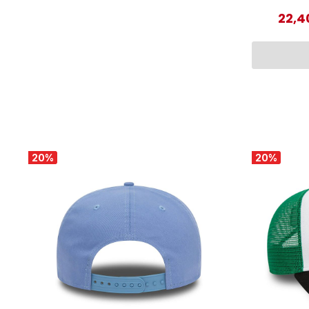
22,4
Verka
20
%
20
%