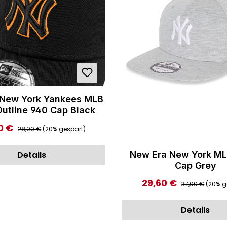
 New York Yankees MLB
utline 940 Cap Black
Regulärer Preis:
0 €
ufspreis:
28,00 €
(20% gespart)
Details
New Era New York ML
Cap Grey
Regulärer Preis
29,60 €
Verkaufspreis:
37,00 €
(20% g
Details