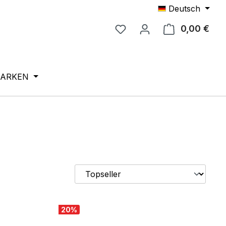
Deutsch
0,00 €
Ware
ARKEN
20
%