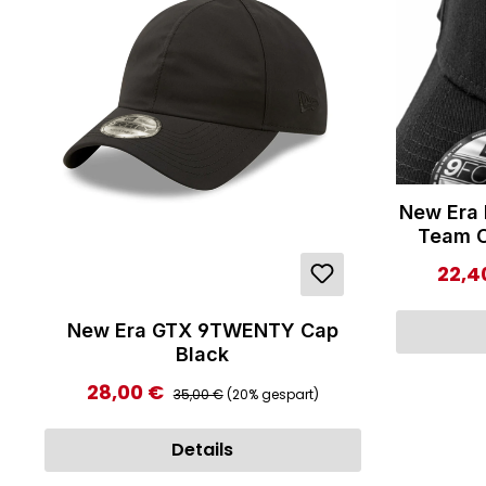
New Era
Team O
22,4
Verka
New Era GTX 9TWENTY Cap
Black
Regulärer Preis:
28,00 €
Verkaufspreis:
35,00 €
(20% gespart)
Details