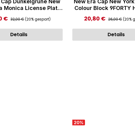
 Cap Dunkelgrüne New
New Era Cap New York
a Monica License Plate
Colour Block 9FORTY H
RTY A-Frame Cap
Regulärer Preis:
Regulärer Preis
0 €
20,80 €
ufspreis:
Verkaufspreis:
32,00 €
(20% gespart)
26,00 €
(20% g
Details
Details
20
%