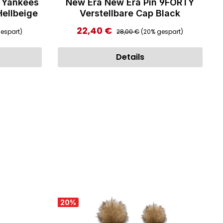
 Yankees
New Era New Era Pin 9FORTY
ellbeige
Verstellbare Cap Black
:
Regulärer Preis:
22,40 €
Verkaufspreis:
espart)
28,00 €
(20% gespart)
Details
20
%