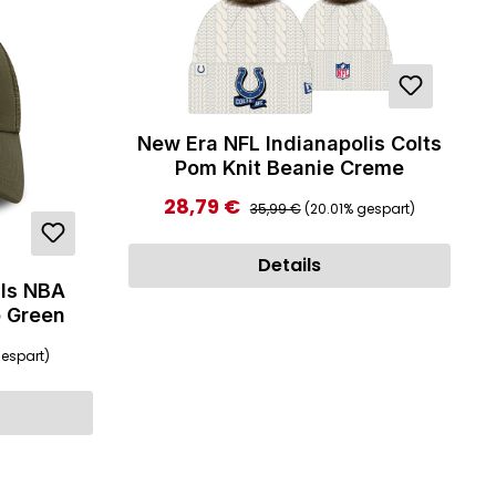
New Era NFL Indianapolis Colts
Pom Knit Beanie Creme
Regulärer Preis:
28,79 €
Verkaufspreis:
35,99 €
(20.01% gespart)
Details
lls NBA
 Green
:
espart)