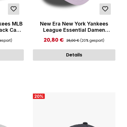
kees MLB
New Era New York Yankees
back Cap
League Essential Damen
9FORTY Verstellbare Cap Purple
:
Regulärer Preis:
20,80 €
Verkaufspreis:
espart)
26,00 €
(20% gespart)
Details
20
%