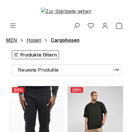
Zum Hauptinhalt springen
Ware
MEN
Hosen
Cargohosen
Produkte filtern
20
%
20
%