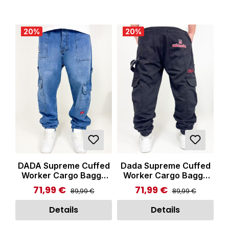
20
%
20
%
DADA Supreme Cuffed
Dada Supreme Cuffed
Worker Cargo Baggy
Worker Cargo Baggy
Jeans Blue
Jeans Black
71,99 €
71,99 €
Regulärer Preis:
Regulärer Preis:
Verkaufspreis:
Verkaufspreis:
89,99 €
89,99 €
Details
Details