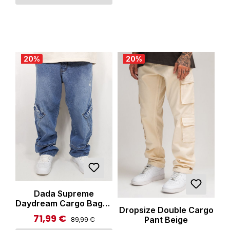
20
%
20
%
Dada Supreme
Daydream Cargo Baggy
Dropsize Double Cargo
Jeans 2.0 Mid Blue
71,99 €
Regulärer Preis:
Verkaufspreis:
Pant Beige
89,99 €