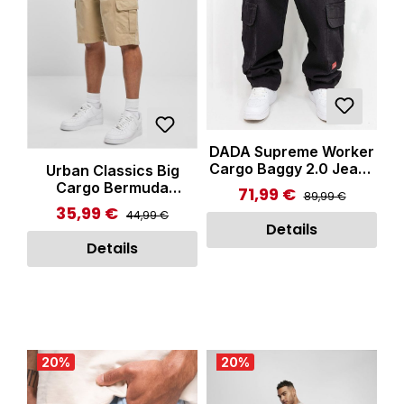
DADA Supreme Worker
Cargo Baggy 2.0 Jeans
Urban Classics Big
Black
Cargo Bermuda
71,99 €
Regulärer Preis:
Verkaufspreis:
89,99 €
Unionbeige
35,99 €
Regulärer Preis:
Verkaufspreis:
44,99 €
Details
Details
20
%
20
%