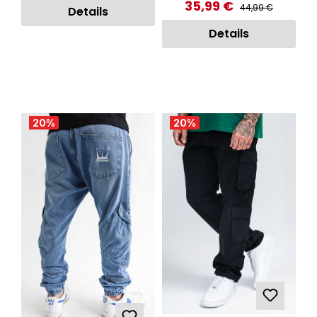
35,99 €
Regulärer Preis:
Verkaufspreis:
44,99 €
Details
Details
20
%
20
%