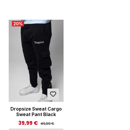
20
%
Dropsize Sweat Cargo
Sweat Pant Black
39,99 €
Regulärer Preis:
Verkaufspreis:
49,99 €