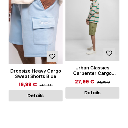
Urban Classics
Dropsize Heavy Cargo
Carpenter Cargo
Sweat Shorts Blue
Shorts Newolive
27,99 €
Regulärer Preis:
Verkaufspreis:
34,99 €
19,99 €
Regulärer Preis:
Verkaufspreis:
24,99 €
Details
Details