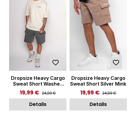
Dropsize Heavy Cargo
Dropsize Heavy Cargo
Sweat Short Washed
Sweat Short Silver Mink
Grey
19,99 €
19,99 €
Regulärer Preis:
Regulärer Preis:
Verkaufspreis:
Verkaufspreis:
24,99 €
24,99 €
Details
Details