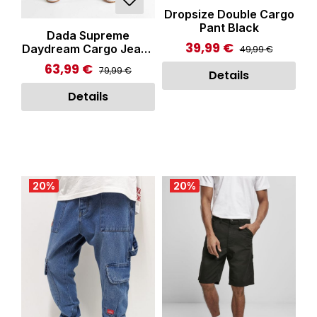
Dropsize Double Cargo
Pant Black
Dada Supreme
39,99 €
Regulärer Preis:
Verkaufspreis:
Daydream Cargo Jeans
49,99 €
Light Blue
63,99 €
Regulärer Preis:
Verkaufspreis:
79,99 €
Details
Details
20
%
20
%