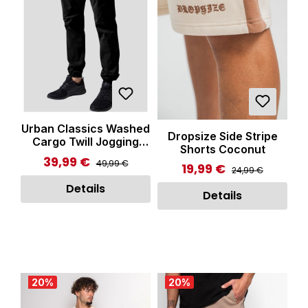
Urban Classics Washed
Dropsize Side Stripe
Cargo Twill Jogging
Shorts Coconut
Pants Black
39,99 €
Regulärer Preis:
Verkaufspreis:
49,99 €
19,99 €
Regulärer Preis:
Verkaufspreis:
24,99 €
Details
Details
20
%
20
%