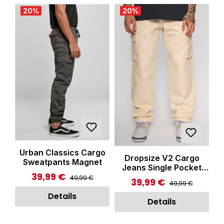
20
%
20
%
Urban Classics Cargo
Dropsize V2 Cargo
Sweatpants Magnet
Jeans Single Pocket
39,99 €
Regulärer Preis:
Verkaufspreis:
Beige
49,99 €
39,99 €
Regulärer Preis:
Verkaufspreis:
49,99 €
Details
Details