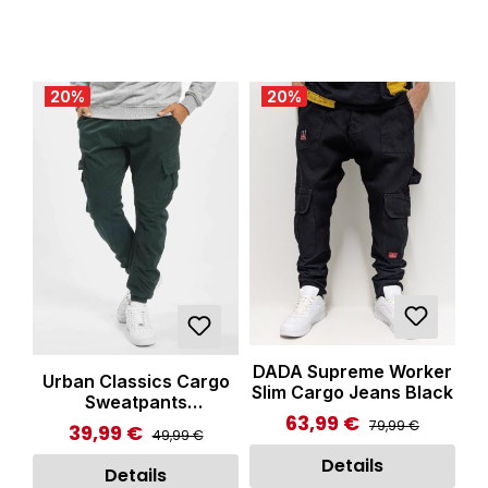
20
%
20
%
DADA Supreme Worker
Urban Classics Cargo
Slim Cargo Jeans Black
Sweatpants
63,99 €
Regulärer Preis:
Bottelgreen
Verkaufspreis:
79,99 €
39,99 €
Regulärer Preis:
Verkaufspreis:
49,99 €
Details
Details