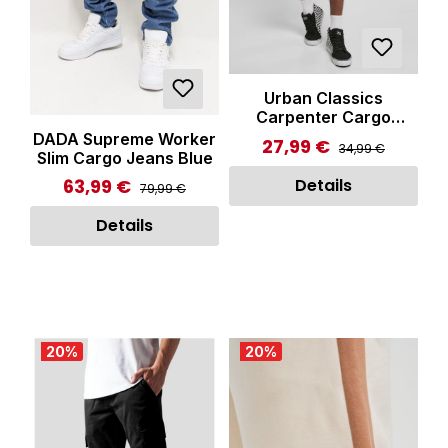
Urban Classics
Carpenter Cargo
Shorts Black
DADA Supreme Worker
27,99 €
Regulärer Preis:
Verkaufspreis:
34,99 €
Slim Cargo Jeans Blue
Details
63,99 €
Regulärer Preis:
Verkaufspreis:
79,99 €
Details
20
%
20
%