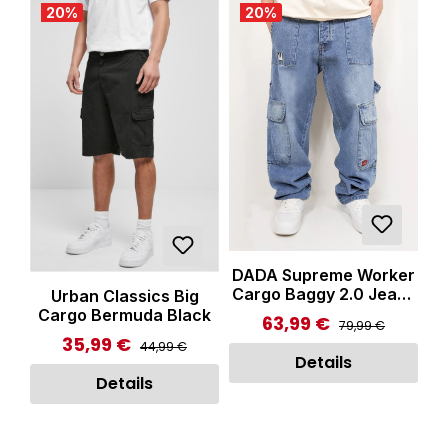
20
%
20
%
DADA Supreme Worker
Cargo Baggy 2.0 Jeans
Urban Classics Big
Blue
Cargo Bermuda Black
63,99 €
Regulärer Preis:
Verkaufspreis:
79,99 €
35,99 €
Regulärer Preis:
Verkaufspreis:
44,99 €
Details
Details