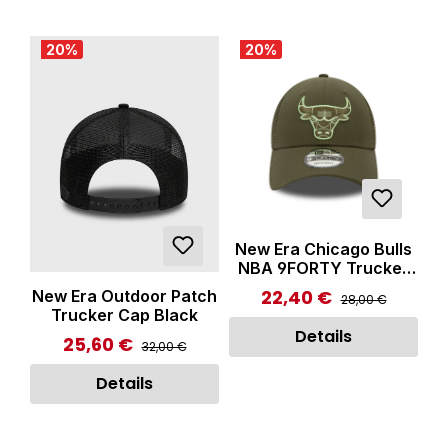
20
%
20
%
New Era Chicago Bulls
NBA 9FORTY Trucker
Cap Green
22,40 €
Regulärer Preis:
New Era Outdoor Patch
Verkaufspreis:
28,00 €
Trucker Cap Black
Details
25,60 €
Regulärer Preis:
Verkaufspreis:
32,00 €
Details