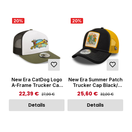
20
%
20
%
New Era CatDog Logo
New Era Summer Patch
A-Frame Trucker Cap
Trucker Cap Black/
White/Green
Yellow
22,39 €
25,60 €
Regulärer Preis:
Regulärer Preis:
Verkaufspreis:
Verkaufspreis:
27,99 €
32,00 €
Details
Details