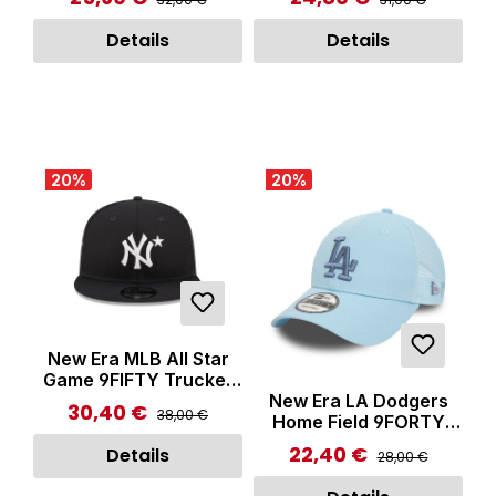
Blue
Details
Details
20
%
20
%
New Era MLB All Star
Game 9FIFTY Trucker
New Era LA Dodgers
Cap Patch Neyyan OTC
30,40 €
Regulärer Preis:
Verkaufspreis:
38,00 €
Home Field 9FORTY
Trucker Cap
22,40 €
Regulärer Preis:
Verkaufspreis:
Details
28,00 €
Pastellblaue