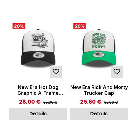
20
%
20
%
New Era Hot Dog
New Era Rick And Morty
Graphic A-Frame
Trucker Cap
Trucker Cap Black
28,00 €
25,60 €
Regulärer Preis:
Regulärer Preis:
Verkaufspreis:
Verkaufspreis:
35,00 €
32,00 €
Details
Details