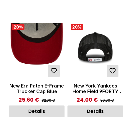
20
%
20
%
New Era Patch E-Frame
New York Yankees
Trucker Cap Blue
Home Field 9FORTY
Trucker Cap Black
25,60 €
24,00 €
Regulärer Preis:
Regulärer Preis:
Verkaufspreis:
Verkaufspreis:
32,00 €
30,00 €
Details
Details