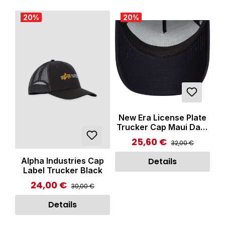
20
%
20
%
New Era License Plate
Trucker Cap Maui Dark
Blue
25,60 €
Regulärer Preis:
Verkaufspreis:
32,00 €
Details
Alpha Industries Cap
Label Trucker Black
24,00 €
Regulärer Preis:
Verkaufspreis:
30,00 €
Details