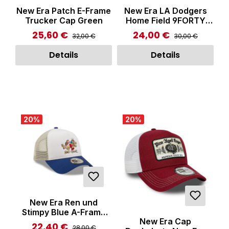
New Era Patch E-Frame
New Era LA Dodgers
Trucker Cap Green
Home Field 9FORTY
Trucker Cap White
25,60 €
24,00 €
Regulärer Preis:
Regulärer Preis:
Verkaufspreis:
Verkaufspreis:
32,00 €
30,00 €
Details
Details
20
%
20
%
New Era Ren und
Stimpy Blue A-Frame
New Era Cap
Trucker Cap
22,40 €
Regulärer Preis:
Verkaufspreis:
28,00 €