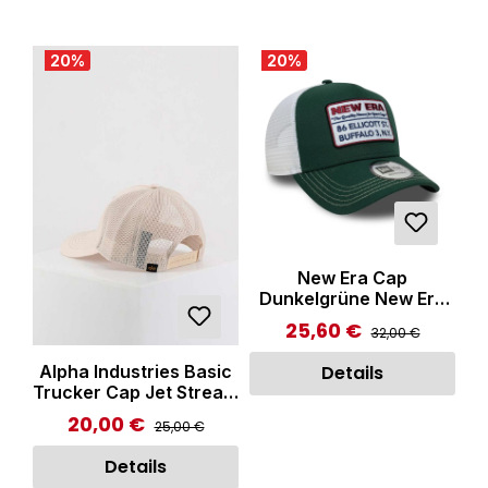
20
%
20
%
New Era Cap
Dunkelgrüne New Era
Vintage 9FORTY A-
25,60 €
Regulärer Preis:
Verkaufspreis:
32,00 €
Frame Trucker Cap
Details
Alpha Industries Basic
Trucker Cap Jet Stream
White
20,00 €
Regulärer Preis:
Verkaufspreis:
25,00 €
Details