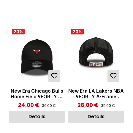
20
%
20
%
New Era Chicago Bulls
New Era LA Lakers NBA
Home Field 9FORTY A-
9FORTY A-Frame
Frame Trucker Cap
Trucker Cap Black
24,00 €
28,00 €
Regulärer Preis:
Regulärer Preis:
Verkaufspreis:
Verkaufspreis:
30,00 €
35,00 €
Black
Details
Details