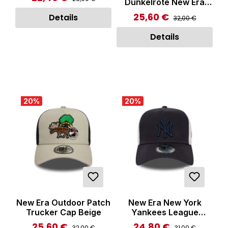
Dunkelrote New Era
White/Blue/Beige
Vintage 9FORTY A-
25,60 €
Regulärer Preis:
Verkaufspreis:
Details
32,00 €
Frame Trucker Cap
Details
20
%
20
%
New Era Outdoor Patch
New Era New York
Trucker Cap Beige
Yankees League
Essential Trucker Cap
25,60 €
24,80 €
Regulärer Preis:
Regulärer Preis:
Verkaufspreis:
Verkaufspreis:
32,00 €
31,00 €