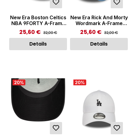
New Era Boston Celtics
New Era Rick And Morty
NBA 9FORTY A-Frame
Wordmark A-Frame
Trucker Cap Black
Trucker Cap Blue
25,60 €
25,60 €
Regulärer Preis:
Regulärer Preis:
Verkaufspreis:
Verkaufspreis:
32,00 €
32,00 €
Details
Details
20
%
20
%