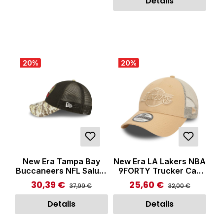
Details
20
%
20
%
New Era Tampa Bay
New Era LA Lakers NBA
Buccaneers NFL Salute
9FORTY Trucker Cap
to Service Black
Beige
30,39 €
25,60 €
Regulärer Preis:
Regulärer Preis:
Verkaufspreis:
Verkaufspreis:
37,99 €
32,00 €
9FORTY Trucker Cap
Black
Details
Details