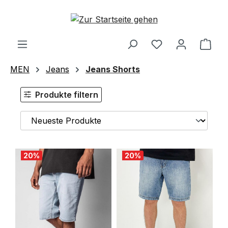
Zum Hauptinhalt springen
Ware
MEN
Jeans
Jeans Shorts
Produkte filtern
20
%
20
%