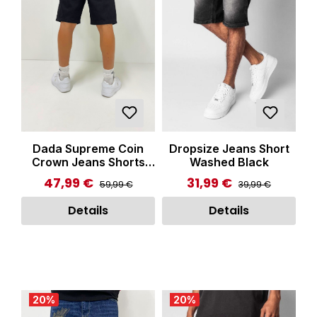
Dada Supreme Coin
Dropsize Jeans Short
Crown Jeans Shorts
Washed Black
Washed Black
47,99 €
31,99 €
Regulärer Preis:
Regulärer Preis:
Verkaufspreis:
Verkaufspreis:
59,99 €
39,99 €
Details
Details
20
%
20
%