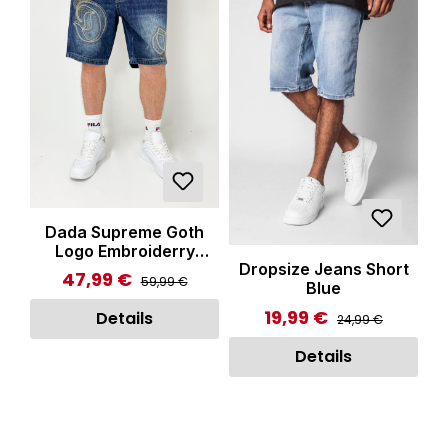
Dada Supreme Goth
Logo Embroiderry
Dropsize Jeans Short
Jeans Shorts Intense
47,99 €
Regulärer Preis:
Verkaufspreis:
59,99 €
Blue
Blue Wash
19,99 €
Regulärer Preis:
Verkaufspreis:
Details
24,99 €
Details