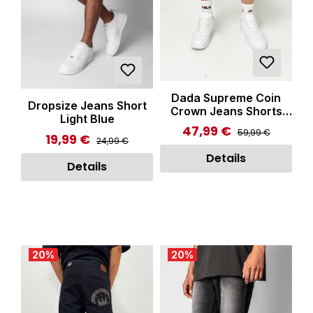
Dada Supreme Coin
Dropsize Jeans Short
Crown Jeans Shorts
Light Blue
Washed Blue
47,99 €
Regulärer Preis:
Verkaufspreis:
59,99 €
19,99 €
Regulärer Preis:
Verkaufspreis:
24,99 €
Details
Details
20
%
20
%