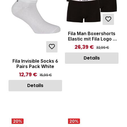
Fila Man Boxershorts
Elastic mit Fila Logo 3
Pack Black
26,39 €
Regulärer Preis:
Verkaufspreis:
32,99 €
Details
Fila Invisible Socks 6
Pairs Pack White
12,79 €
Regulärer Preis:
Verkaufspreis:
15,99 €
Details
20
%
20
%