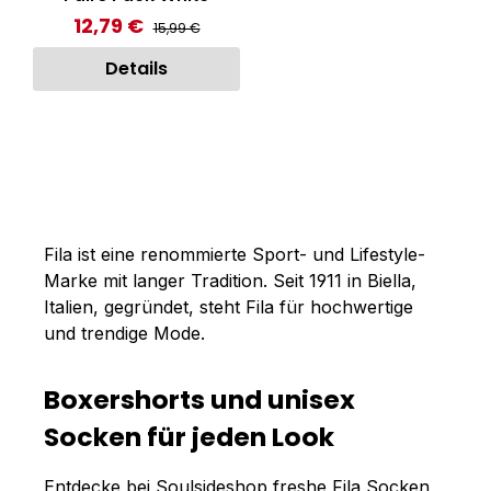
12,79 €
Regulärer Preis:
Verkaufspreis:
15,99 €
Details
Fila ist eine renommierte Sport- und Lifestyle-
Marke mit langer Tradition. Seit 1911 in Biella,
Italien, gegründet, steht Fila für hochwertige
und trendige Mode.
Boxershorts und unisex
Socken für jeden Look
Entdecke bei Soulsideshop freshe Fila Socken