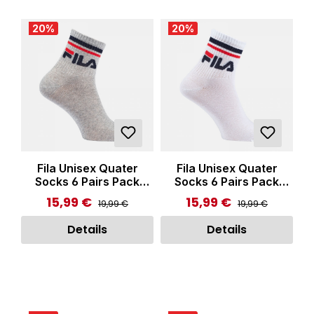
20
%
20
%
Fila Unisex Quater
Fila Unisex Quater
Socks 6 Pairs Pack
Socks 6 Pairs Pack
Grey
White
15,99 €
15,99 €
Regulärer Preis:
Regulärer Preis:
Verkaufspreis:
Verkaufspreis:
19,99 €
19,99 €
Details
Details