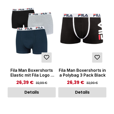
Fila Man Boxershorts
Fila Man Boxershorts in
Elastic mit Fila Logo 3
a Polybag 3 Pack Black
Pack Black Grey Navy
26,39 €
26,39 €
Regulärer Preis:
Regulärer Preis:
Verkaufspreis:
Verkaufspreis:
32,99 €
32,99 €
Details
Details