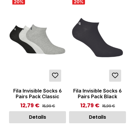
20
%
20
%
Fila Invisible Socks 6
Fila Invisible Socks 6
Pairs Pack Classic
Pairs Pack Black
12,79 €
12,79 €
Regulärer Preis:
Regulärer Preis:
Verkaufspreis:
Verkaufspreis:
15,99 €
15,99 €
Details
Details