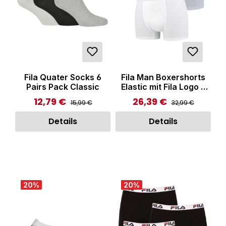
Fila Quater Socks 6
Fila Man Boxershorts
Pairs Pack Classic
Elastic mit Fila Logo 3
Pack Black White Grey
12,79 €
26,39 €
Regulärer Preis:
Regulärer Preis:
Verkaufspreis:
Verkaufspreis:
15,99 €
32,99 €
Details
Details
20
%
20
%