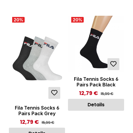
20
%
20
%
Fila Tennis Socks 6
Pairs Pack Black
12,79 €
Regulärer Preis:
Verkaufspreis:
15,99 €
Details
Fila Tennis Socks 6
Pairs Pack Grey
12,79 €
Regulärer Preis:
Verkaufspreis:
15,99 €