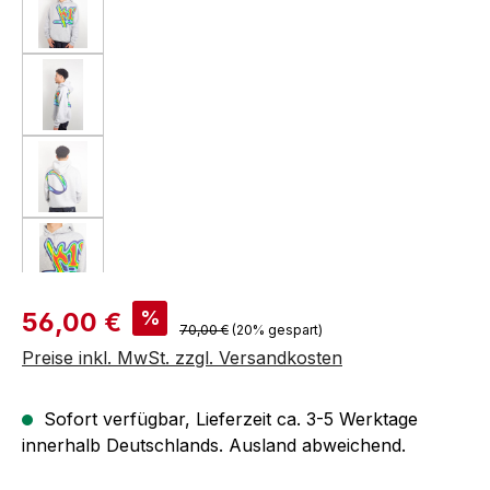
Verkaufspreis:
%
56,00 €
Regulärer Preis:
70,00 €
(20% gespart)
Preise inkl. MwSt. zzgl. Versandkosten
Sofort verfügbar, Lieferzeit ca. 3-5 Werktage
innerhalb Deutschlands. Ausland abweichend.