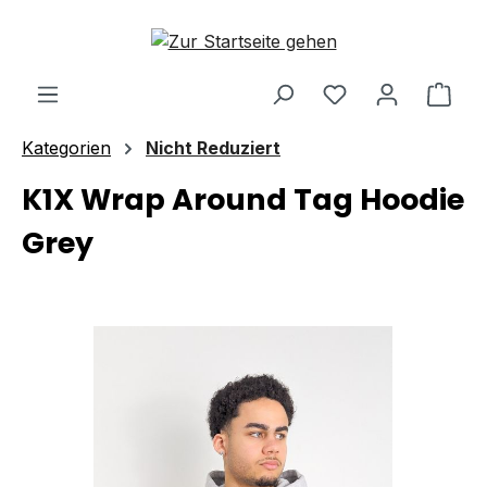
Zum Hauptinhalt springen
Ware
Kategorien
Nicht Reduziert
K1X Wrap Around Tag Hoodie
Grey
Bildergalerie überspringen