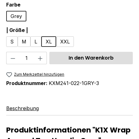
auswählen
Farbe
Grey
auswählen
| Größe |
S
M
L
XL
XXL
Produkt Anzahl: Gib den gewünschten We
In den Warenkorb
Zum Merkzettel hinzufügen
Produktnummer:
KXM241-022-1GRY-3
Beschreibung
Produktinformationen "K1X Wrap