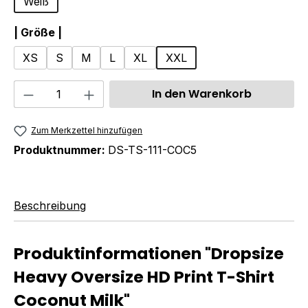
Weiß
auswählen
| Größe |
XS
S
M
L
XL
XXL
Produkt Anzahl: Gib den gewünschten We
In den Warenkorb
Zum Merkzettel hinzufügen
Produktnummer:
DS-TS-111-COC5
Beschreibung
Produktinformationen "Dropsize
Heavy Oversize HD Print T-Shirt
Coconut Milk"