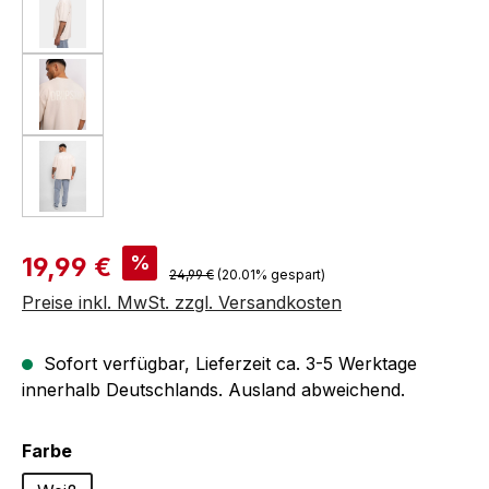
Verkaufspreis:
%
19,99 €
Regulärer Preis:
24,99 €
(20.01% gespart)
Preise inkl. MwSt. zzgl. Versandkosten
Sofort verfügbar, Lieferzeit ca. 3-5 Werktage
innerhalb Deutschlands. Ausland abweichend.
auswählen
Farbe