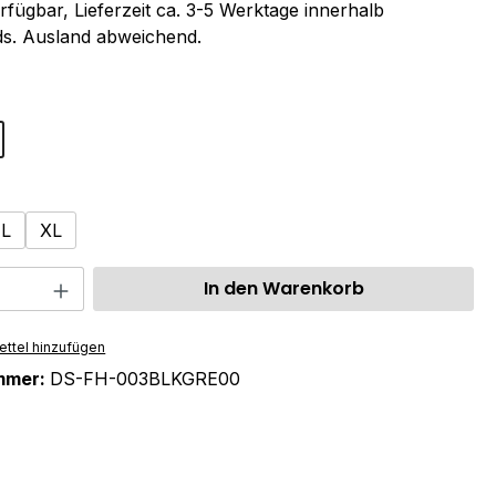
rfügbar, Lieferzeit ca. 3-5 Werktage innerhalb
s. Ausland abweichend.
ählen
swählen
L
XL
 Anzahl: Gib den gewünschten Wert ein 
In den Warenkorb
ttel hinzufügen
mmer:
DS-FH-003BLKGRE00