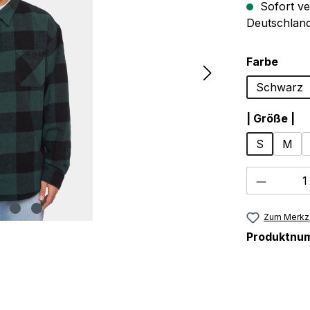
Sofort ve
Deutschland
ausw
Farbe
Schwarz
au
| Größe |
S
M
Produkt
Zum Merkze
Produktnu