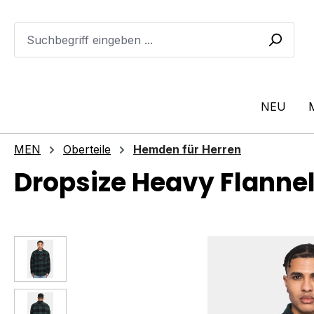
m Hauptinhalt springen
Zur Suche springen
Zur Hauptnavigation springen
NEU
MEN
Oberteile
Hemden für Herren
Dropsize Heavy Flannel
Bildergalerie überspringen