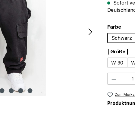
Sofort ve
Deutschland
ausw
Farbe
Schwarz
au
| Größe |
W 30
W
Produkt
Zum Merkze
Produktnu