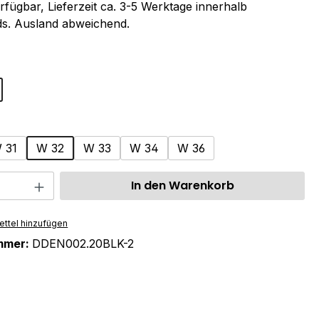
rfügbar, Lieferzeit ca. 3-5 Werktage innerhalb
s. Ausland abweichend.
ählen
swählen
 31
W 32
W 33
W 34
W 36
 Anzahl: Gib den gewünschten Wert ein 
In den Warenkorb
ttel hinzufügen
mmer:
DDEN002.20BLK-2