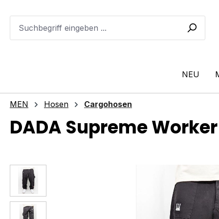
m Hauptinhalt springen
Zur Suche springen
Zur Hauptnavigation springen
NEU
MEN
Hosen
Cargohosen
DADA Supreme Worker 
Bildergalerie überspringen