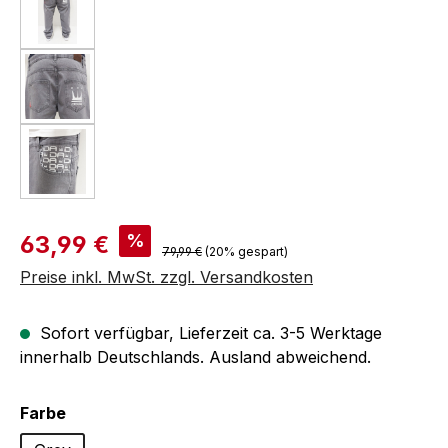
Verkaufspreis:
%
63,99 €
Regulärer Preis:
79,99 €
(20% gespart)
Preise inkl. MwSt. zzgl. Versandkosten
Sofort verfügbar, Lieferzeit ca. 3-5 Werktage
innerhalb Deutschlands. Ausland abweichend.
auswählen
Farbe