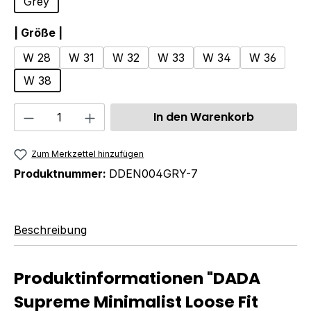
Grey
auswählen
| Größe |
W 28
W 31
W 32
W 33
W 34
W 36
W 38
Produkt Anzahl: Gib den gewünschten We
In den Warenkorb
Zum Merkzettel hinzufügen
Produktnummer:
DDEN004GRY-7
Beschreibung
Produktinformationen "DADA
Supreme Minimalist Loose Fit