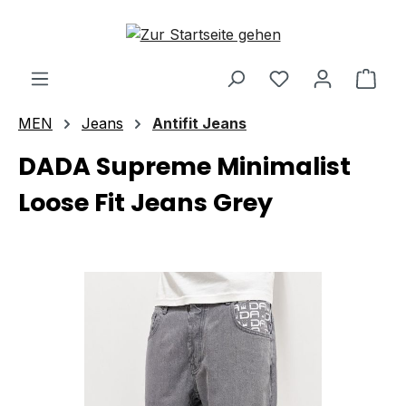
Zum Hauptinhalt springen
Ware
MEN
Jeans
Antifit Jeans
DADA Supreme Minimalist
Loose Fit Jeans Grey
Bildergalerie überspringen