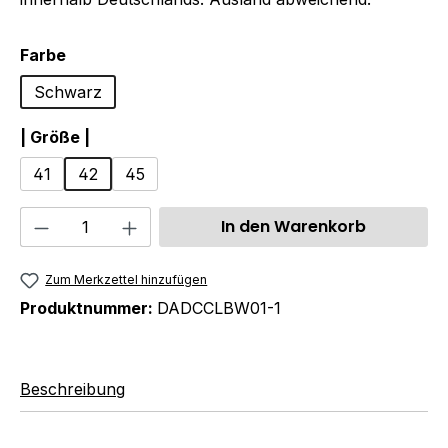
auswählen
Farbe
Schwarz
auswählen
| Größe |
41
42
45
Produkt Anzahl: Gib den gewünschten We
In den Warenkorb
Zum Merkzettel hinzufügen
Produktnummer:
DADCCLBW01-1
Beschreibung