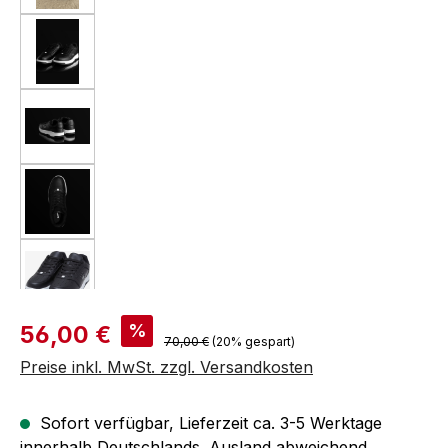
Verkaufspreis:
%
56,00 €
Regulärer Preis:
70,00 €
(20% gespart)
Preise inkl. MwSt. zzgl. Versandkosten
Sofort verfügbar, Lieferzeit ca. 3-5 Werktage
innerhalb Deutschlands. Ausland abweichend.