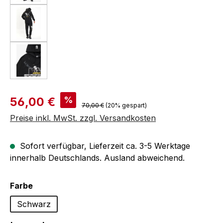
Verkaufspreis:
%
56,00 €
Regulärer Preis:
70,00 €
(20% gespart)
Preise inkl. MwSt. zzgl. Versandkosten
Sofort verfügbar, Lieferzeit ca. 3-5 Werktage
innerhalb Deutschlands. Ausland abweichend.
auswählen
Farbe
Schwarz