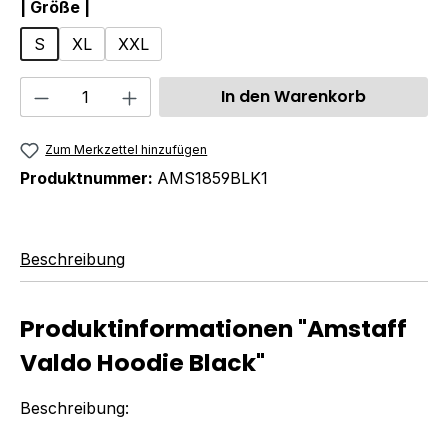
auswählen
| Größe |
S
XL
XXL
Produkt Anzahl: Gib den gewünschten We
In den Warenkorb
Zum Merkzettel hinzufügen
Produktnummer:
AMS1859BLK1
Beschreibung
Produktinformationen "Amstaff
Valdo Hoodie Black"
Beschreibung: