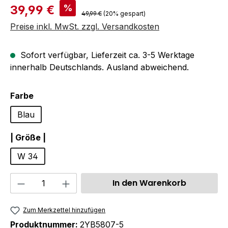
Verkaufspreis:
%
39,99 €
Regulärer Preis:
49,99 €
(20% gespart)
Preise inkl. MwSt. zzgl. Versandkosten
Sofort verfügbar, Lieferzeit ca. 3-5 Werktage
innerhalb Deutschlands. Ausland abweichend.
auswählen
Farbe
Blau
auswählen
| Größe |
W 34
Produkt Anzahl: Gib den gewünschten We
In den Warenkorb
Zum Merkzettel hinzufügen
Produktnummer:
2YB5807-5