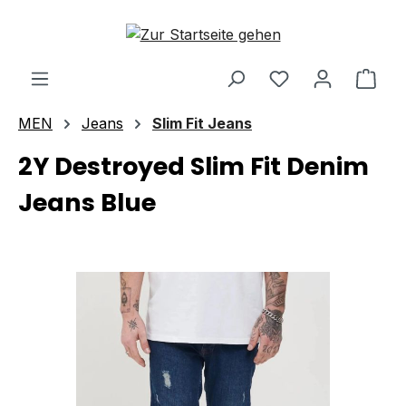
Zum Hauptinhalt springen
Ware
MEN
Jeans
Slim Fit Jeans
2Y Destroyed Slim Fit Denim
Jeans Blue
Bildergalerie überspringen